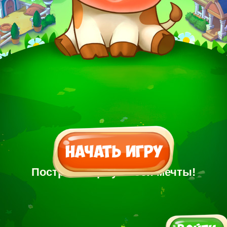
Построй Ферму своей мечты!