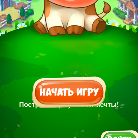
Построй Ферму своей мечты!