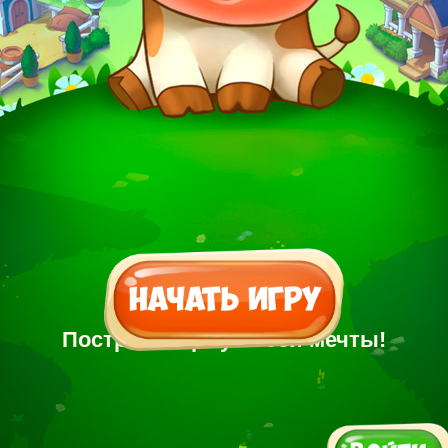
Построй Ферму своей мечты!