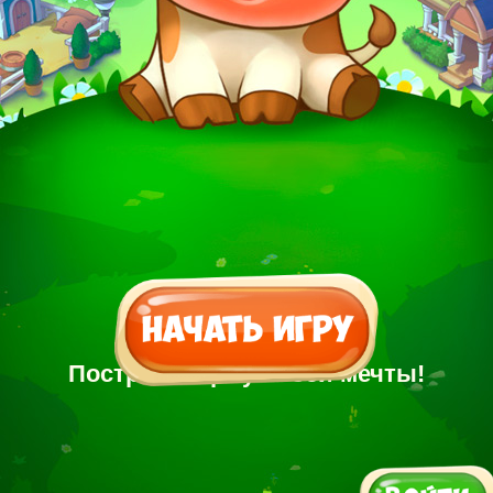
Построй Ферму своей мечты!